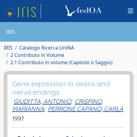
IRIS
IRIS
Catalogo Ricerca UniNA
2 Contributo in Volume
2.1 Contributo in volume (Capitolo o Saggio)
Gene expression in axons and
nerve endings
GIUDITTA, ANTONIO
;
CRISPINO,
MARIANNA
;
PERRONE CAPANO, CARLA
1997