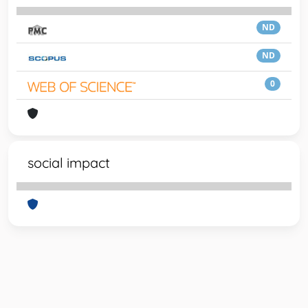
ND
ND
0
social impact
Powered by
IRIS
-
about IRIS
-
Utilizzo dei cookie
-
Privacy
Copyright © 2026