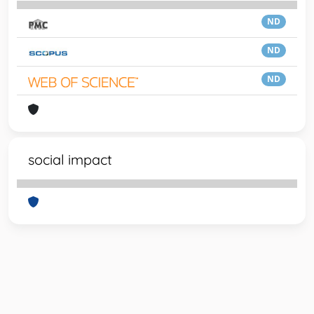
ND
ND
ND
social impact
Powered by
IRIS
-
about IRIS
-
Utilizzo dei cookie
-
Privacy
Copyright © 2026