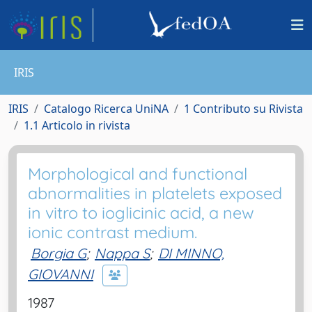
IRIS
IRIS
Catalogo Ricerca UniNA
1 Contributo su Rivista
1.1 Articolo in rivista
Morphological and functional
abnormalities in platelets exposed
in vitro to ioglicinic acid, a new
ionic contrast medium.
Borgia G
;
Nappa S
;
DI MINNO,
GIOVANNI
1987