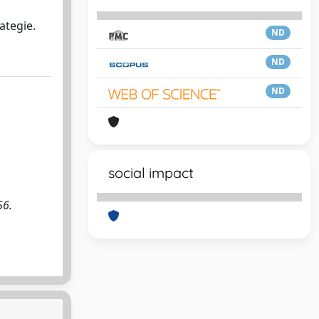
rategie.
ND
ND
ND
social impact
56.