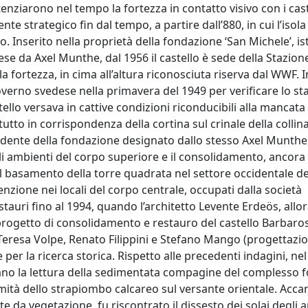
nziarono nel tempo la fortezza in contatto visivo con i caste
e strategico fin dal tempo, a partire dall’880, in cui l’isola
Inserito nella proprietà della fondazione ‘San Michele’, ist
se da Axel Munthe, dal 1956 il castello è sede della Stazion
 fortezza, in cima all’altura riconosciuta riserva dal WWF. 
 governo svedese nella primavera del 1949 per verificare lo st
tello versava in cattive condizioni riconducibili alla mancata
tto in corrispondenza della cortina sul crinale della collina
tendente della fondazione designato dallo stesso Axel Munthe
gli ambienti del corpo superiore e il consolidamento, ancora
el basamento della torre quadrata nel settore occidentale d
enzione nei locali del corpo centrale, occupati dalla società
estauri fino al 1994, quando l’architetto Levente Erdeös, allo
ogetto di consolidamento e restauro del castello Barbaros
Teresa Volpe, Renato Filippini e Stefano Mango (progettazio
 per la ricerca storica. Rispetto alle precedenti indagini, ne
ano la lettura della sedimentata compagine del complesso fo
ità dello strapiombo calcareo sul versante orientale. Accan
e da vegetazione, fu riscontrato il dissesto dei solai degli 