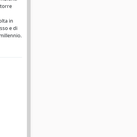
 torre
lta in
esso e di
millennio.