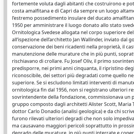
fortemente voluta dagli abitanti che costruirono e pote
costa amalfitana e di Capri da sempre un luogo altament
l’estremo possedimento insulare del ducato amalfitano. 
1950 per amministrare il luogo donato allo stato svede
Ornitologica Svedese allogata nel corpo superiore della
all’ispezione dell’architetto Jan Wallinder, inviato dal
conservazione dei beni ricadenti nella proprietà, il cas
manutenzione delle murature che in più punti, soprattu
rischiavano di crollare. Fu Josef Oliv, il primo sovrin
predisporre, nei primi anni cinquanta, il ripristino de
riconoscibile, dei settori più degradati come quello n
superiore. Se si escludono limitati interventi di manut
ornitologica fin dal 1956, non si registrano ulteriori r
sovrintendente della fondazione, commissionava un pr
gruppo composto dagli architetti Alister Scott, Maria 
dottor Carlo Donadio (analisi geologica) e da chi scrive
furono rilevati ulteriori degradi che non solo impediv
ma causavano maggiori pericoli soprattutto in prossim
degrado delle murature, in più punti interrate e copert