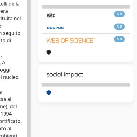
lli della
 era
ND
ituita nel
e
ND
In seguito
ND
ato di
,
, a
 oggi
social impact
el nucleo
ra
sa al
ne), dal
l 1994
rtificato,
to al
ambienti