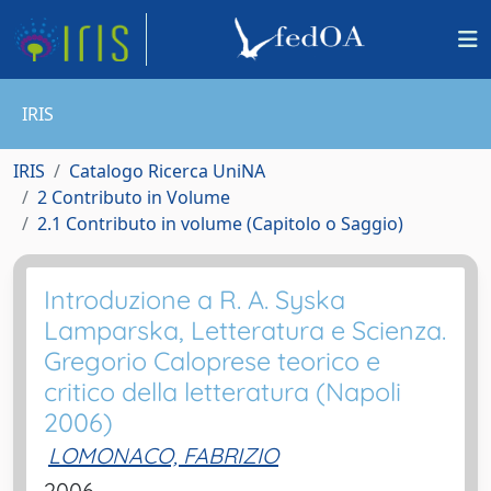
IRIS
IRIS
Catalogo Ricerca UniNA
2 Contributo in Volume
2.1 Contributo in volume (Capitolo o Saggio)
Introduzione a R. A. Syska
Lamparska, Letteratura e Scienza.
Gregorio Caloprese teorico e
critico della letteratura (Napoli
2006)
LOMONACO, FABRIZIO
2006