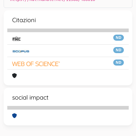
Citazioni
ND
ND
ND
social impact