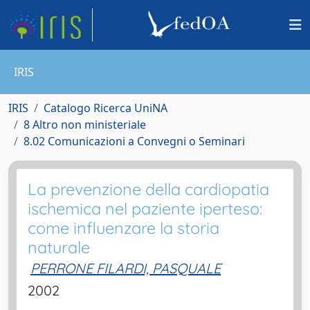
IRIS
IRIS
Catalogo Ricerca UniNA
8 Altro non ministeriale
8.02 Comunicazioni a Convegni o Seminari
La prevenzione della cardiopatia
ischemica nel paziente iperteso:
come influenzare la storia
naturale
PERRONE FILARDI, PASQUALE
2002