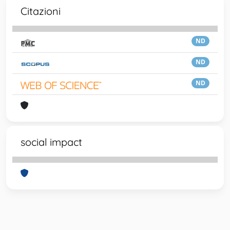
Citazioni
ND
ND
ND
social impact