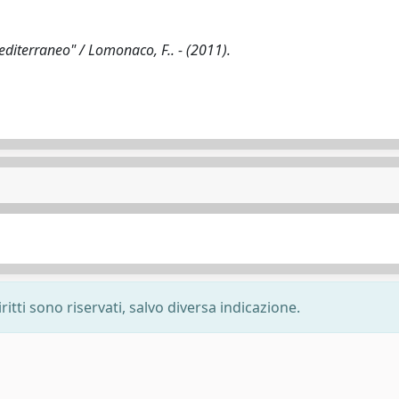
 Mediterraneo" / Lomonaco, F.. - (2011).
ritti sono riservati, salvo diversa indicazione.