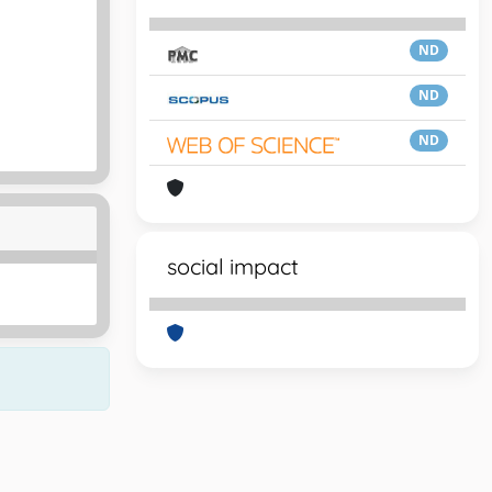
ND
ND
ND
social impact