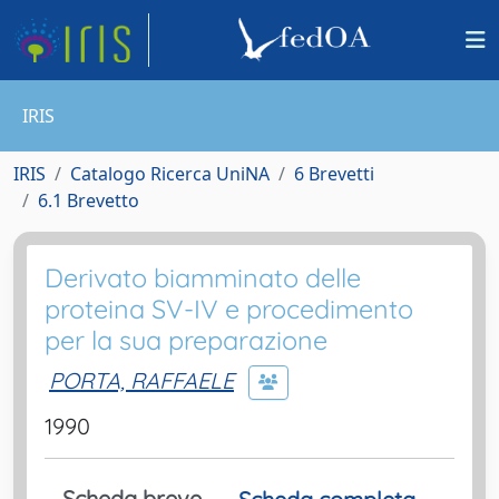
IRIS
IRIS
Catalogo Ricerca UniNA
6 Brevetti
6.1 Brevetto
Derivato biamminato delle
proteina SV-IV e procedimento
per la sua preparazione
PORTA, RAFFAELE
1990
Scheda breve