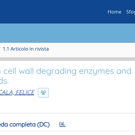
Home
Sfo
1.1 Articolo in rivista
n cell wall degrading enzymes and
s.
CALA, FELICE
da completa (DC)