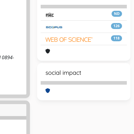
ND
126
118
N 0894-
social impact