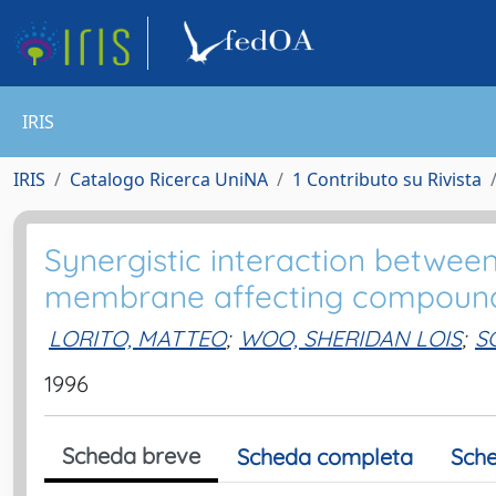
IRIS
IRIS
Catalogo Ricerca UniNA
1 Contributo su Rivista
Synergistic interaction betwee
membrane affecting compound
LORITO, MATTEO
;
WOO, SHERIDAN LOIS
;
S
1996
Scheda breve
Scheda completa
Sche