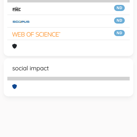
ND
ND
ND
social impact
Powered by
IRIS
-
about IRIS
-
Utilizzo dei cookie
-
Privacy
Copyright © 2026