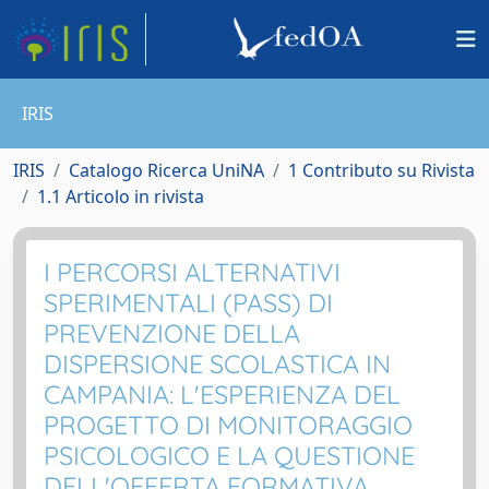
IRIS
IRIS
Catalogo Ricerca UniNA
1 Contributo su Rivista
1.1 Articolo in rivista
I PERCORSI ALTERNATIVI
SPERIMENTALI (PASS) DI
PREVENZIONE DELLA
DISPERSIONE SCOLASTICA IN
CAMPANIA: L'ESPERIENZA DEL
PROGETTO DI MONITORAGGIO
PSICOLOGICO E LA QUESTIONE
DELL'OFFERTA FORMATIVA