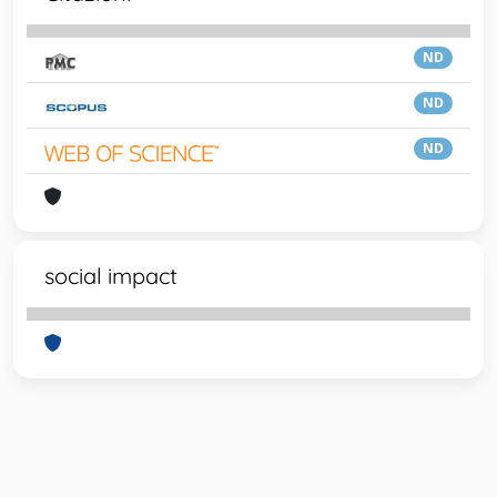
ND
ND
ND
social impact
Powered by
IRIS
-
about IRIS
-