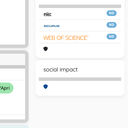
ND
ND
ND
social impact
/Apri