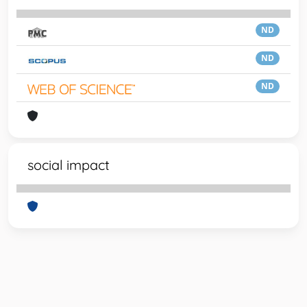
ND
ND
ND
social impact
Powered by
IRIS
-
about IRIS
-