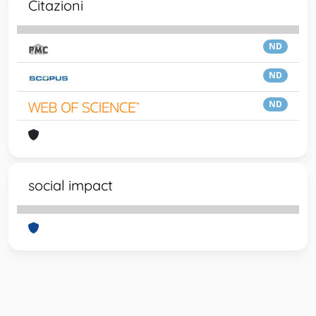
Citazioni
ND
ND
ND
social impact