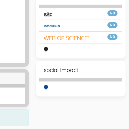
ND
ND
ND
social impact