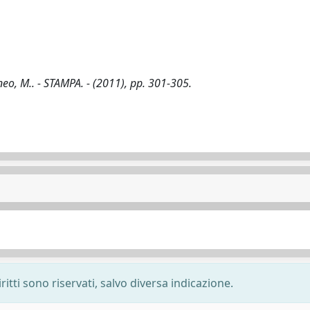
neo, M.. - STAMPA. - (2011), pp. 301-305.
ritti sono riservati, salvo diversa indicazione.