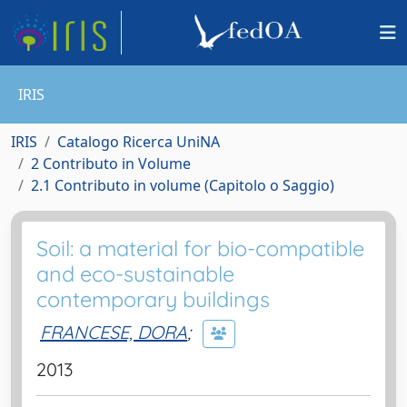
IRIS
IRIS
Catalogo Ricerca UniNA
2 Contributo in Volume
2.1 Contributo in volume (Capitolo o Saggio)
Soil: a material for bio-compatible
and eco-sustainable
contemporary buildings
FRANCESE, DORA
;
2013