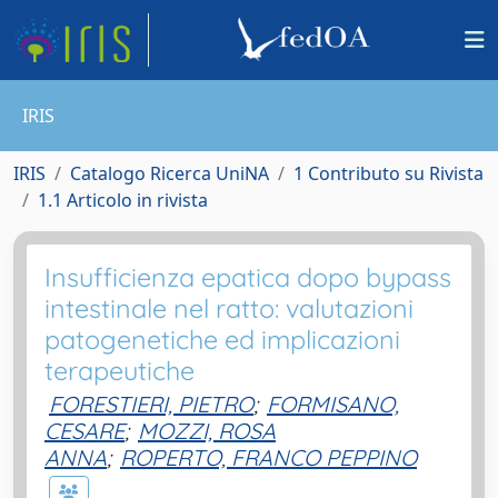
IRIS
IRIS
Catalogo Ricerca UniNA
1 Contributo su Rivista
1.1 Articolo in rivista
Insufficienza epatica dopo bypass
intestinale nel ratto: valutazioni
patogenetiche ed implicazioni
terapeutiche
FORESTIERI, PIETRO
;
FORMISANO,
CESARE
;
MOZZI, ROSA
ANNA
;
ROPERTO, FRANCO PEPPINO