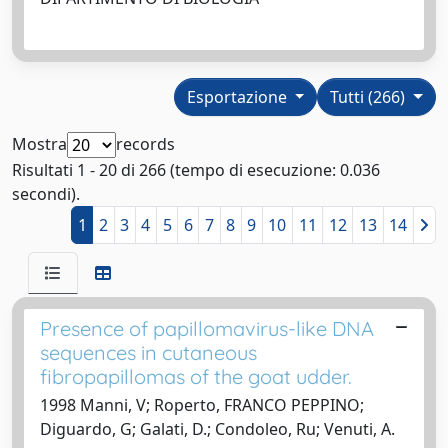
Esportazione
Tutti (266)
Mostra
records
Risultati 1 - 20 di 266 (tempo di esecuzione: 0.036
secondi).
1
2
3
4
5
6
7
8
9
10
11
12
13
14
Presence of papillomavirus-like DNA
sequences in cutaneous
fibropapillomas of the goat udder.
1998 Manni, V; Roperto, FRANCO PEPPINO;
Diguardo, G; Galati, D.; Condoleo, Ru; Venuti, A.