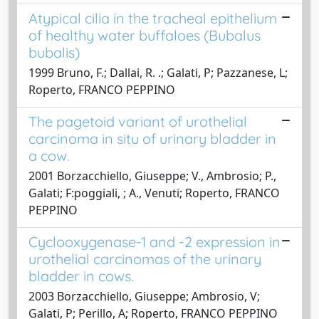
Atypical cilia in the tracheal epithelium
of healthy water buffaloes (Bubalus
bubalis)
1999 Bruno, F.; Dallai, R. .; Galati, P; Pazzanese, L;
Roperto, FRANCO PEPPINO
The pagetoid variant of urothelial
carcinoma in situ of urinary bladder in
a cow.
2001 Borzacchiello, Giuseppe; V., Ambrosio; P.,
Galati; F:poggiali, ; A., Venuti; Roperto, FRANCO
PEPPINO
Cyclooxygenase-1 and -2 expression in
urothelial carcinomas of the urinary
bladder in cows.
2003 Borzacchiello, Giuseppe; Ambrosio, V;
Galati, P; Perillo, A; Roperto, FRANCO PEPPINO