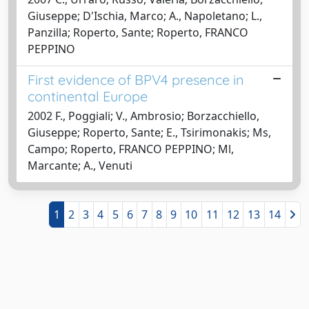
Giuseppe; D'Ischia, Marco; A., Napoletano; L.,
Panzilla; Roperto, Sante; Roperto, FRANCO
PEPPINO
First evidence of BPV4 presence in
continental Europe
2002 F., Poggiali; V., Ambrosio; Borzacchiello,
Giuseppe; Roperto, Sante; E., Tsirimonakis; Ms,
Campo; Roperto, FRANCO PEPPINO; Ml,
Marcante; A., Venuti
1
2
3
4
5
6
7
8
9
10
11
12
13
14
Powered by
IRIS
-
about IRIS
-