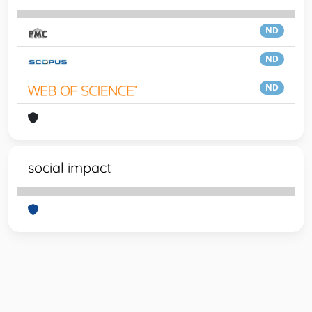
ND
ND
ND
social impact
Powered by
IRIS
-
about IRIS
-