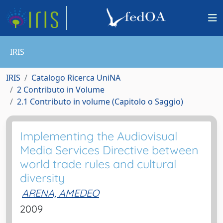
IRIS
IRIS
Catalogo Ricerca UniNA
2 Contributo in Volume
2.1 Contributo in volume (Capitolo o Saggio)
Implementing the Audiovisual
Media Services Directive between
world trade rules and cultural
diversity
ARENA, AMEDEO
2009