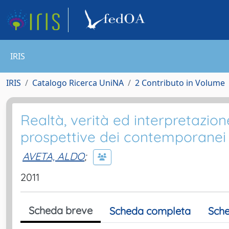
IRIS
IRIS
Catalogo Ricerca UniNA
2 Contributo in Volume
Realtà, verità ed interpretazione
prospettive dei contemporanei 
AVETA, ALDO
;
2011
Scheda breve
Scheda completa
Sche