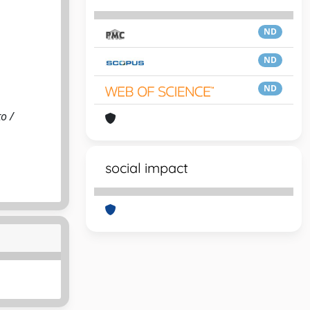
ND
ND
ND
o /
social impact