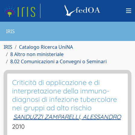
IRIS
IRIS
Catalogo Ricerca UniNA
8 Altro non ministeriale
8.02 Comunicazioni a Convegni o Seminari
Criticità di applicazione e di
interpretazione della immuno-
diagnosi di infezione tubercolare
nei gruppi ad alto rischio
SANDUZZI ZAMPARELLI, ALESSANDRO
2010