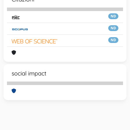
ND
ND
ND
social impact
Powered by
IRIS
-
about IRIS
-