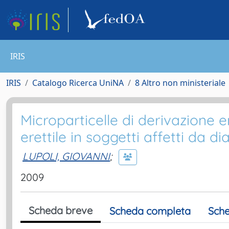
IRIS
IRIS
Catalogo Ricerca UniNA
8 Altro non ministeriale
Microparticelle di derivazione e
erettile in soggetti affetti da di
LUPOLI, GIOVANNI
;
2009
Scheda breve
Scheda completa
Sche