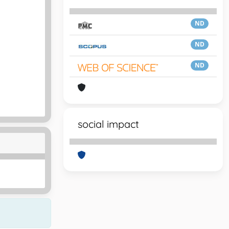
ND
ND
ND
social impact