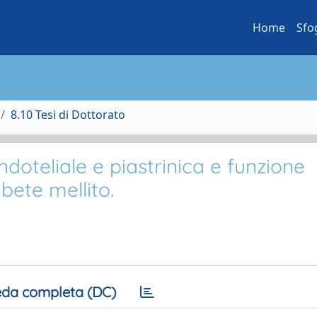
Home
Sfo
8.10 Tesi di Dottorato
ndoteliale e piastrinica e funzione
abete mellito.
da completa (DC)