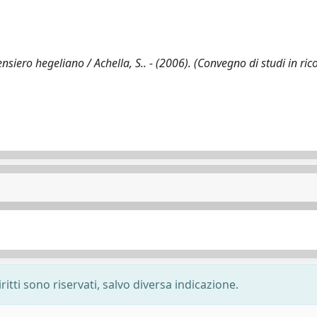
nsiero hegeliano / Achella, S.. - (2006). (Convegno di studi in ric
ritti sono riservati, salvo diversa indicazione.