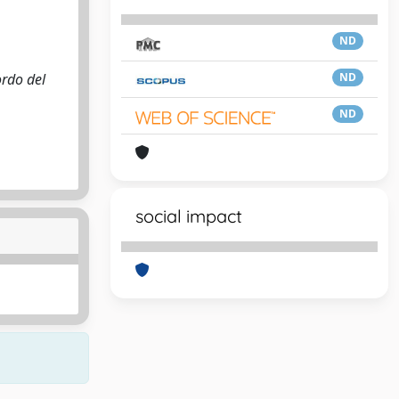
ND
ordo del
ND
ND
social impact