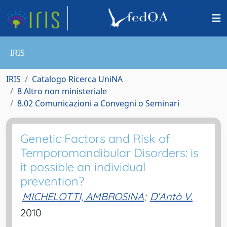
IRIS
IRIS
Catalogo Ricerca UniNA
8 Altro non ministeriale
8.02 Comunicazioni a Convegni o Seminari
Genetic Factors and Risk of
Temporomandibular Disorders: is
it possible an individual
prevention?
MICHELOTTI, AMBROSINA
;
D'Antò V.
2010