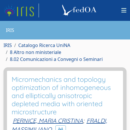
IRIS
IRIS
Catalogo Ricerca UniNA
8 Altro non ministeriale
8.02 Comunicazioni a Convegni o Seminari
Micromechanics and topology
optimization of inhomogeneous
and elliptically anisotropic
depleted media with oriented
microstructure
PERNICE, MARIA CRISTINA
;
FRALDI,
MASSIMILIANO