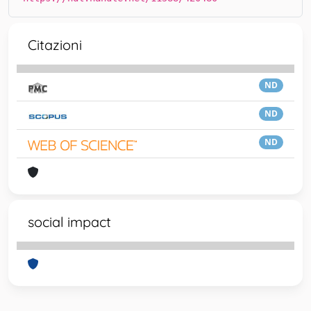
Citazioni
ND
ND
ND
social impact