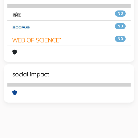
ND
ND
ND
social impact
Powered by
IRIS
-
about IRIS
-