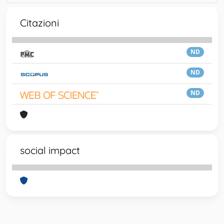
Citazioni
ND
ND
ND
social impact