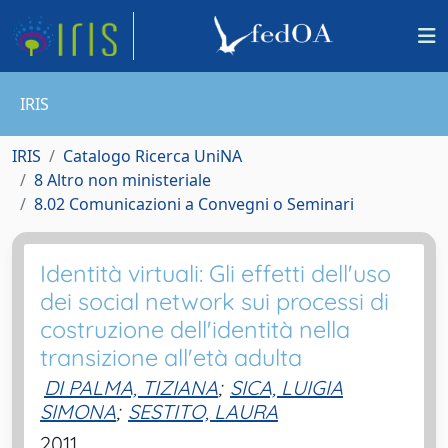
IRIS
IRIS
Catalogo Ricerca UniNA
8 Altro non ministeriale
8.02 Comunicazioni a Convegni o Seminari
Identità virtuali: Gli effetti dell'uso
dei social network sui processi di
costruzione dell'identità nella
transizione all'età adulta
DI PALMA, TIZIANA
;
SICA, LUIGIA
SIMONA
;
SESTITO, LAURA
2011