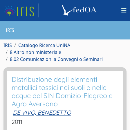
IRIS
IRIS
Catalogo Ricerca UniNA
8 Altro non ministeriale
8.02 Comunicazioni a Convegni o Seminari
Distribuzione degli elementi
metallici tossici nei suoli e nelle
acque del SIN Domizio-Flegreo e
Agro Aversano
DE VIVO, BENEDETTO
2011