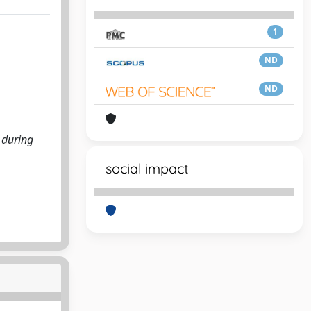
1
ND
ND
 during
social impact