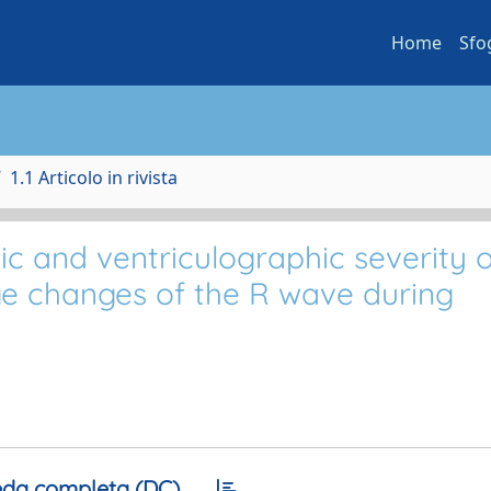
Home
Sfo
1.1 Articolo in rivista
ic and ventriculographic severity o
ge changes of the R wave during
da completa (DC)