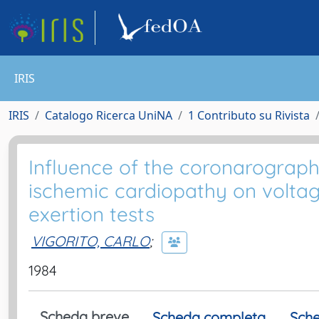
IRIS
IRIS
Catalogo Ricerca UniNA
1 Contributo su Rivista
Influence of the coronarograph
ischemic cardiopathy on volta
exertion tests
VIGORITO, CARLO
;
1984
Scheda breve
Scheda completa
Sche