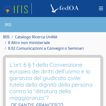
IRIS
IRIS
Catalogo Ricerca UniNA
8 Altro non ministeriale
8.02 Comunicazioni a Convegni o Seminari
L’art. 6 § 1 della Convenzione
europea dei diritti dell’uomo e la
garanzia del giudicato civile:
tutela della dignità della persona
contro la “dittatura della
maggioranza”?
DE SANTIS, FRANCESCO