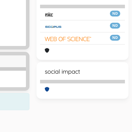
ND
ND
ND
social impact