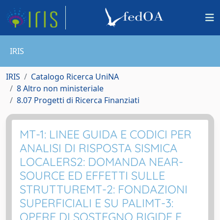
IRIS
IRIS
Catalogo Ricerca UniNA
8 Altro non ministeriale
8.07 Progetti di Ricerca Finanziati
MT-1: LINEE GUIDA E CODICI PER
ANALISI DI RISPOSTA SISMICA
LOCALERS2: DOMANDA NEAR-
SOURCE ED EFFETTI SULLE
STRUTTUREMT-2: FONDAZIONI
SUPERFICIALI E SU PALIMT-3:
OPERE DI SOSTEGNO RIGIDE E