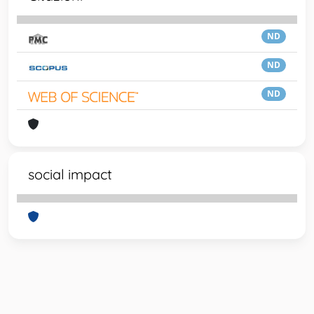
ND
ND
ND
social impact
Powered by
IRIS
-
about IRIS
-