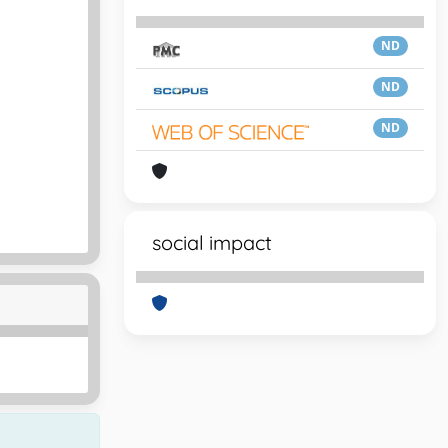
ND
ND
ND
social impact