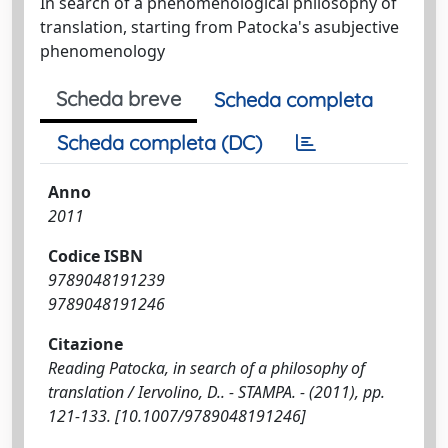
In search of a phenomenological philosophy of
translation, starting from Patocka's asubjective
phenomenology
Scheda breve
Scheda completa
Scheda completa (DC)
Anno
2011
Codice ISBN
9789048191239
9789048191246
Citazione
Reading Patocka, in search of a philosophy of
translation / Iervolino, D.. - STAMPA. - (2011), pp.
121-133. [10.1007/9789048191246]