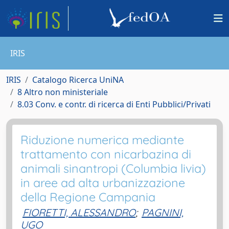
IRIS
IRIS
Catalogo Ricerca UniNA
8 Altro non ministeriale
8.03 Conv. e contr. di ricerca di Enti Pubblici/Privati
Riduzione numerica mediante
trattamento con nicarbazina di
animali sinantropi (Columbia livia)
in aree ad alta urbanizzazione
della Regione Campania
FIORETTI, ALESSANDRO
;
PAGNINI,
UGO