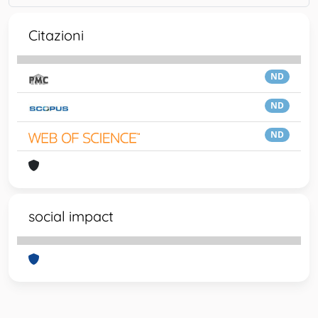
Citazioni
ND
ND
ND
social impact