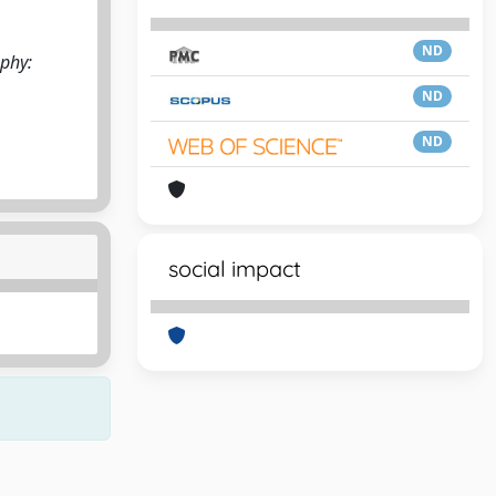
ND
aphy:
ND
ND
social impact