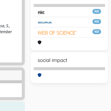
ND
ND
sa, S.,
ptember
ND
social impact