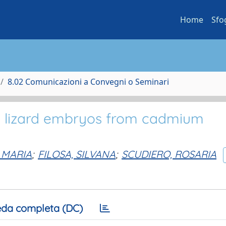
Home
Sfo
8.02 Comunicazioni a Convegni o Seminari
ect lizard embryos from cadmium
 MARIA
;
FILOSA, SILVANA
;
SCUDIERO, ROSARIA
da completa (DC)