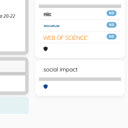
ND
va 20-22
ND
ND
social impact