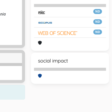
ND
enia
ND
ND
social impact