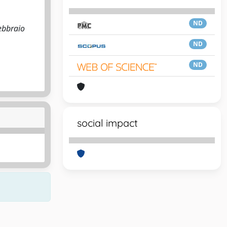
ND
febbraio
ND
ND
social impact