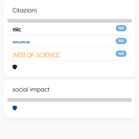
Citazioni
ND
ND
ND
social impact