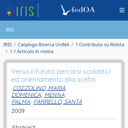
IRIS
IRIS
Catalogo Ricerca UniNA
1 Contributo su Rivista
1.1 Articolo in rivista
Verso il futuro: percorsi scolastici
ed orientamento alla scelta
COZZOLINO, MARIA
DOMENICA
;
MENNA,
PALMA
;
PARRELLO, SANTA
2009
Abstract