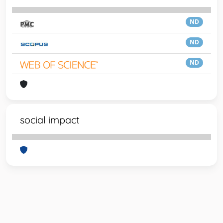
ND
ND
ND
social impact
Powered by
IRIS
-
about IRIS
-