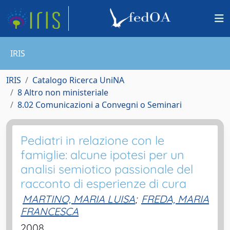
IRIS
IRIS
Catalogo Ricerca UniNA
8 Altro non ministeriale
8.02 Comunicazioni a Convegni o Seminari
Pediatri in relazione con le
famiglie: alcune ipotesi per un
analisi semiotico passionale del
racconto di esperienze di cura
MARTINO, MARIA LUISA
;
FREDA, MARIA
FRANCESCA
2008