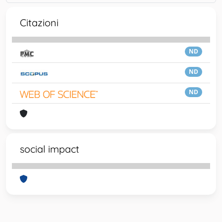
Citazioni
ND
ND
ND
social impact