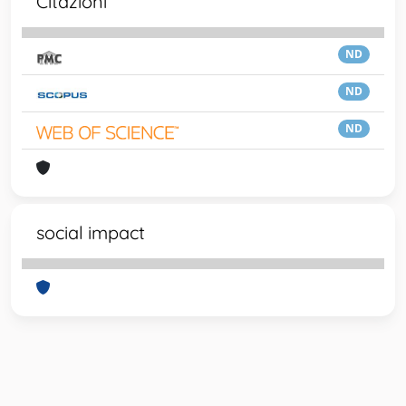
Citazioni
ND
ND
ND
social impact
Powered by
IRIS
-
about IRIS
-