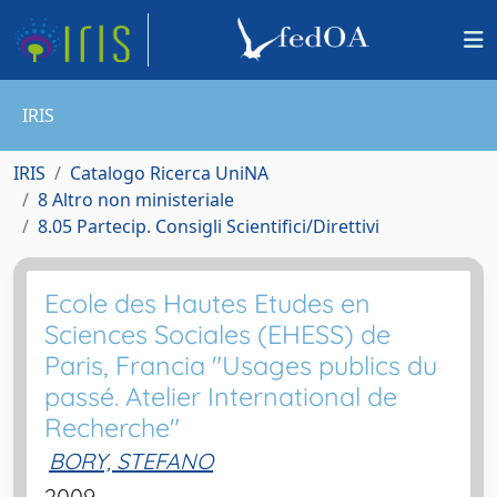
IRIS
IRIS
Catalogo Ricerca UniNA
8 Altro non ministeriale
8.05 Partecip. Consigli Scientifici/Direttivi
Ecole des Hautes Etudes en
Sciences Sociales (EHESS) de
Paris, Francia "Usages publics du
passé. Atelier International de
Recherche"
BORY, STEFANO
2009