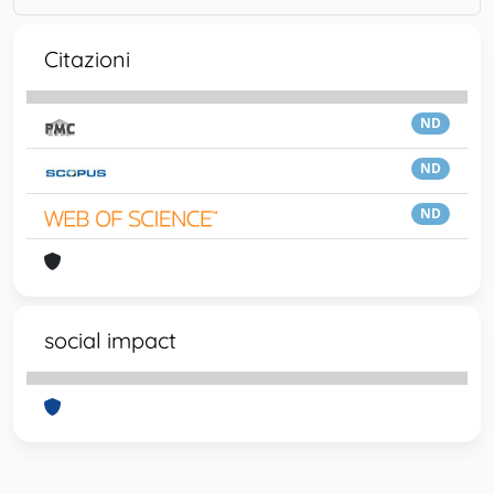
Citazioni
ND
ND
ND
social impact