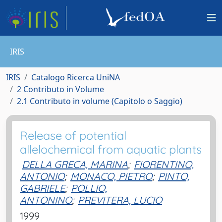
IRIS
IRIS
Catalogo Ricerca UniNA
2 Contributo in Volume
2.1 Contributo in volume (Capitolo o Saggio)
Release of potential
allelochemical from aquatic plants
DELLA GRECA, MARINA
;
FIORENTINO,
ANTONIO
;
MONACO, PIETRO
;
PINTO,
GABRIELE
;
POLLIO,
ANTONINO
;
PREVITERA, LUCIO
1999