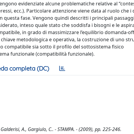
 vengono evidenziate alcune problematiche relative al “conte
eressi, ecc.). Particolare attenzione viene data al ruolo che i 
 in questa fase. Vengono quindi descritti i principali passaggi
iderato, inteso quale stato che soddisfa i bisogni e le aspir
compatibile, in grado di massimizzare l’equilibrio domanda-off
, in chiave metodologica e operativa, la costruzione di uno st
o compatibile sia sotto il profilo del sottosistema fisico
istema funzionale (compatibilità funzionale).
da completa (DC)
 Galderisi, A., Gargiulo, C.. - STAMPA. - (2009), pp. 225-246.