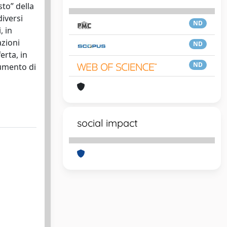
sto” della
diversi
ND
, in
azioni
ND
erta, in
ND
rumento di
social impact